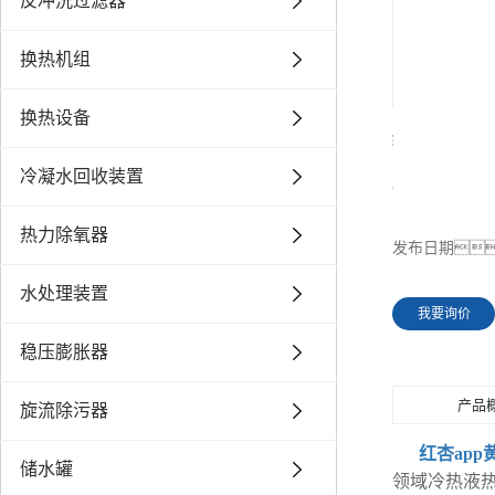
反冲洗过滤器
换热机组
换热设备
红杏app黄
冷凝水回收装置
所属分类
浏览次数
热力除氧器
发布日期
水处理装置
我要询价
稳压膨胀器
产品
旋流除污器
红杏app
储水罐
领域冷热液