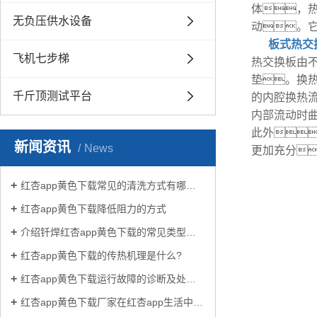
体，
无负压供水设备
动。
板式热交
飞机七步梯
热交换板由
垫。换
千斤顶测试平台
的内腔换热
内部流动时
此外
新闻资讯
News
更加充分
红杏app黄色下载常见的清洗方式有哪些？
红杏app黄色下载降低阻力的方式
介绍钎焊红杏app黄色下载的常见类型有哪些
红杏app黄色下载的传热机理是什么?
红杏app黄色下载运行故障的诊断及处理方法
红杏app黄色下载厂家在红杏app生活中有哪些作用？