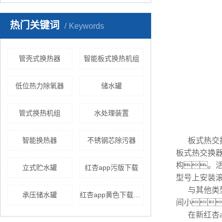
热门关键词
Keywords
管壳式换热器
智能板式换热机组
低位热力除氧器
储水罐
管式换热机组
水处理装置
智能换热器
不锈钢芯除污器
板式热交
板式热交换
构。
立式贮水罐
红杏app污版下载
型号上安装
与其他类
承压储水罐
红杏app黄色下载机组价格
间小
在新红杏