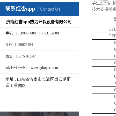
承，
联系红杏app
Contact Us
技术支持参
济南红杏app热力环保设备有限公司
GFB
手机 : 15589935888 18653132888
GFB
0
Q Q : 1430073204
0
0
微信 : 13675310547
0
网址：www.gdmycc.com
0
0
地址 : 山东省济南市长清区崮云湖街
道工业园区
0
0
0
0